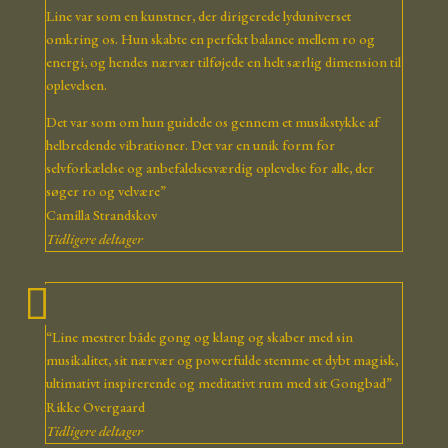
Line var som en kunstner, der dirigerede lyduniverset
omkring os. Hun skabte en perfekt balance mellem ro og
energi, og hendes nærvær tilføjede en helt særlig dimension til
oplevelsen.
Det var som om hun guidede os gennem et musikstykke af
helbredende vibrationer. Det var en unik form for
selvforkælelse og anbefalelsesværdig oplevelse for alle, der
søger ro og velvære”
Camilla Strandskov
Tidligere deltager
“Line mestrer både gong og klang og skaber med sin
musikalitet, sit nærvær og powerfulde stemme et dybt magisk,
ultimativt inspirerende og meditativt rum med sit Gongbad”
Rikke Overgaard
Tidligere deltager