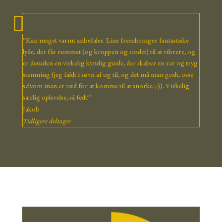
“Kan meget varmt anbefales. Line frembringer fantastiske
lyde, der får rummet (og kroppen og sindet) til at vibrere, og
er desuden en virkelig kyndig guide, der skaber en rar og tryg
stemning (jeg faldt i søvn af og til, og det må man godt, osse
selvom
man er ræd for at komme til at snorke ;-)). Virkelig
særlig oplevelse, så fedt!”
Jakob
Tidligere deltager